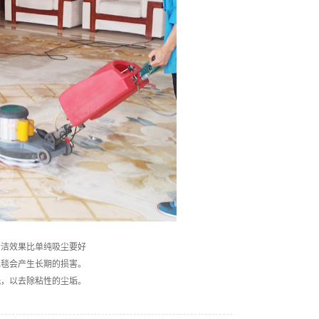
清
洁效果比单纯吸尘要好
地
毯会产生长期的损害。
洗
，以去除粘性的尘垢。