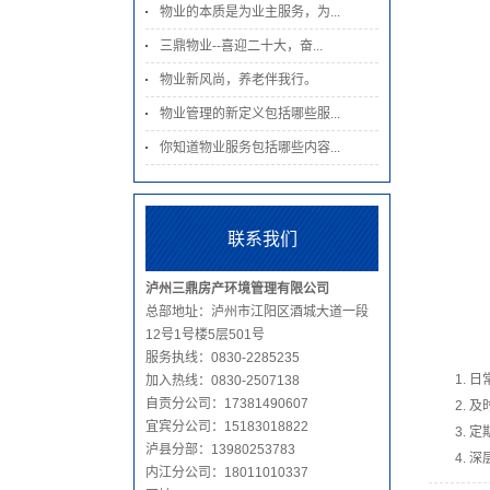
物业的本质是为业主服务，为...
三鼎物业--喜迎二十大，奋...
物业新风尚，养老伴我行。
物业管理的新定义包括哪些服...
你知道物业服务包括哪些内容...
联系我们
泸州三鼎房产环境管理有限公司
总部地址：泸州市江阳区酒城大道一段
12号1号楼5层501号
服务执线：0830-2285235
1.
加入热线：0830-2507138
自贡分公司：
17381490607
2.
宜宾分公司：15183018822
3.
泸县分部：13980253783
4.
内江分公司：18011010337