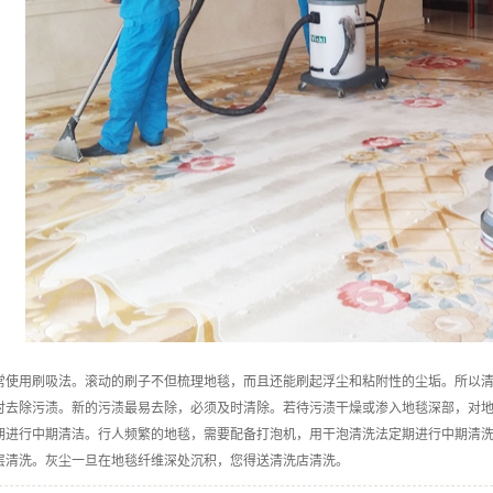
 日常使用刷吸法。滚动的刷子不但梳理地毯，而且还能刷起浮尘和粘附性的尘垢。所以
 及时去除污渍。新的污渍最易去除，必须及时清除。若待污渍干燥或渗入地毯深部，对
 定期进行中期清洁。行人频繁的地毯，需要配备打泡机，用干泡清洗法定期进行中期清
 深层清洗。灰尘一旦在地毯纤维深处沉积，您得送清洗店清洗。