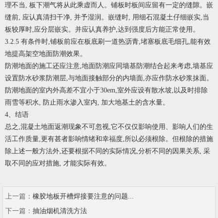
理不当, 板下潮气将从此乘虚而人。铺板时板间应留有一定的缝隙。嵌
缝前, 应认真清扫干净, 并予湿润。嵌缝时, 用细石混凝土仔细嵌实,当
板较厚时,应分层嵌实。并应认真养护,达到强度后方能正常使用。
3.2.5 有条件时,铺板前应在板底刷一道热沥青,堵塞板底毛细孔,能有效
地提高架空地面防潮效果。
防潮地面的施工还应注意,地面防潮应同墙基防潮结合起来考虑,墙基应
设置防水砂浆防潮层,与地面接触部分的内墙面,亦应作防水砂浆抹面。
防潮地面的室内外高差不宜小于30em,室外应设有散水坡,以及时排除
雨雪等积水, 防止雨水渗入室内, 加大地基土的含水量。
4、结语
总之,混凝土地面返潮现象不可忽视,它不仅仅影响使用、影响人们的生
活工作质量,更有甚者影响情绪和幸福度,所以必须根除。但根除的措施
除上述一般方法外,还要根据不同的实际情况,分析不同的因果关系, 采
取不同的应对措施, 才能实际有效。
上一篇：
橡胶地板开槽焊接要注意的问题...
下一篇：
抽油烟机清洗方法