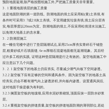
预防地面返潮,除严格按图纸施工外,严把施工质量关非常重要。
3 . 1 重视地面填层的施工质量
这是地面防潮的第一道防线。防潮地面的填土应采用粘(黄)土夯填,有
条件时可采用3: 7或2:8灰土夯填。不宜用建筑垃圾夯填,填土应分层夯
实,每层厚度以20mm为宜。防潮地面的填土,不应采用松填浸水法施工,
以免增大地基土的含水量。
3 . 2 防潮层施工
在一幢住宅楼中进行了垫层隔潮试点,采用25cm厚夯实青碎石干铺垫
层,粗黄砂或片石填面缝; 6e m厚细石混凝地面都无返潮现象。其后经
过许多工程的实践, 证明这种垫层隔潮是行之有效的。架空地面施工中
应注意以下几个问题。
3 . 2. 1 架空板下的地基土仍应夯实, 尽量减少潮气向板下空间渗透。
3.2.2 架空板下应有足够的空间和通风条件。因为架空板下的地基土虽
经夯实,仍会不断有潮气向上渗透淤积,并向板内渗透。设置通风洞后,
这对地面干燥是极为有利的。
3.2.3 搁置架空板的地垅墙,应用水泥砂浆砌筑,顶面应抹一层防水砂浆
层。
3.2.4 重视架空板的拼缝质量,架空板的拼缝地面防潮的薄弱部位,若处