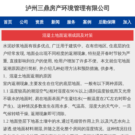
泸州三鼎房产环境管理有限公司
首页
公司
资质
新闻
服务
案例
后勤保障
加入
混凝土地面返潮成因及对策
水泥砂浆地面有很多优点, 广泛用于建筑中。在有些地区, 住底层的住
户经常发现, 地面会出现不同程度的返潮现象, 特别是开春时节较为严
重, 直接影响到住户的使用, 给用户增加了许多不便。本文就住宅地面
返潮原因进行简析, 并介绍几种处理方法和预防措施, 供参考。
1、混凝土地面返潮的原因
室内返潮现象,主要发生在住宅的底层地面。一般有以下两种原因。
1.1 温度较高的潮湿空气(相对湿度在90％以上)遇到温度较低而又光滑
不吸水的地面时, 易在地面表面产生凝结水(一般温度在2℃左右时即会
产生)。这种情况多数发生在雨水多、气温高、湿度大的天气中。一旦
气候转晴干燥, 返潮现象即可消除。
1.2 地面垫层下地基土壤中的水,通过毛细管作用上升,以及汽态水向上
渗透,使地面材料潮湿,并随之恶化整个房间的湿度情况。这种情况往往