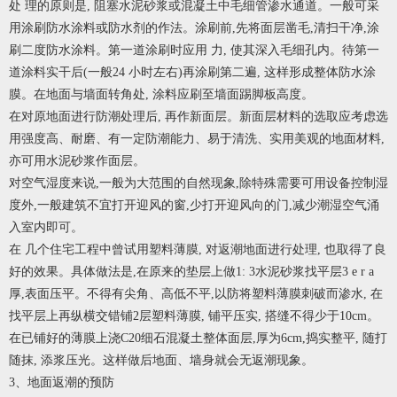
处 理的原则是, 阻塞水泥砂浆或混凝土中毛细管渗水通道。一般可采
用涂刷防水涂料或防水剂的作法。涂刷前,先将面层凿毛,清扫干净,涂
刷二度防水涂料。第一道涂刷时应用 力, 使其深入毛细孔内。待第一
道涂料实干后(一般24 小时左右)再涂刷第二遍, 这样形成整体防水涂
膜。在地面与墙面转角处, 涂料应刷至墙面踢脚板高度。
在对原地面进行防潮处理后, 再作新面层。新面层材料的选取应考虑选
用强度高、耐磨、有一定防潮能力、易于清洗、实用美观的地面材料,
亦可用水泥砂浆作面层。
对空气湿度来说,一般为大范围的自然现象,除特殊需要可用设备控制湿
度外,一般建筑不宜打开迎风的窗,少打开迎风向的门,减少潮湿空气涌
入室内即可。
在 几个住宅工程中曾试用塑料薄膜, 对返潮地面进行处理, 也取得了良
好的效果。具体做法是,在原来的垫层上做1: 3水泥砂浆找平层3 e r a
厚,表面压平。不得有尖角、高低不平,以防将塑料薄膜刺破而渗水, 在
找平层上再纵横交错铺2层塑料薄膜, 铺平压实, 搭缝不得少于10cm。
在已铺好的薄膜上浇C20细石混凝土整体面层,厚为6cm,捣实整平, 随打
随抹, 添浆压光。这样做后地面、墙身就会无返潮现象。
3、地面返潮的预防