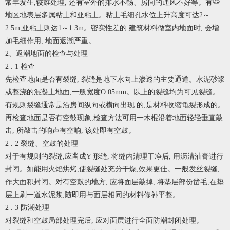
常年发生,较难处理, 还有室外的排水不畅、房间的通风不好等。有些
地区地表层多属粘土和亚粘土。粘土毛细孔水位上升高度可达2～
2.5m,亚粘土则达1～1.3m。密实性差的 建筑材料做室内地面时, 会增
加毛细作用, 地面返潮严重。
2、返潮地面的检查与处理
2 . 1 检查
先检查地面是否有裂缝, 裂缝是地下水向上渗透的主要通道。水泥砂浆
或整浇的混凝土地面,一般宽度O.05mm。以上的裂缝均为可见裂缝。
有规则裂缝通常是沿房间纵向或横向出现 的,是材料收缩龟裂形成的。
再检查地面是否有空鼓现象,检查方法可用一木棍沿着地面轻轻垂直敲
击, 所敲击的响声有空响, 该处即有空鼓。
2 . 2 裂缝、空鼓的处理
对于有规则的裂缝,应凿成Y 形缝, 将缝内清理干净后, 用沥清油膏进行
封闭。如能用火焰烘烤,使裂缝处充分干燥,效果更佳。一般发丝裂缝,
作大面积封闭。对有空鼓的地方, 应将面层敲掉, 将垫层部份凿毛,在垫
层上刷一道水泥浆,随即用与面层相同的材料修补平整。
2 . 3 防潮处理
对裂缝和空鼓局部处理完后, 应对面层进行全面防潮封闭处理。